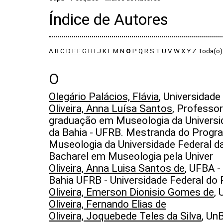
Índice de Autores
A
B
C
D
E
F
G
H
I
J
K
L
M
N
O
P
Q
R
S
T
U
V
W
X
Y
Z
Toda(o)
O
Olegário Palácios, Flávia
, Universidade
Oliveira, Anna Luísa Santos
, Professo
graduação em Museologia da Universi
da Bahia - UFRB. Mestranda do Prog
Museologia da Universidade Federal 
Bacharel em Museologia pela Univer
Oliveira, Anna Luisa Santos de
, UFBA -
Bahia UFRB - Universidade Federal do
Oliveira, Emerson Dionisio Gomes de
, 
Oliveira, Fernando Elias de
Oliveira, Joquebede Teles da Silva
, Un