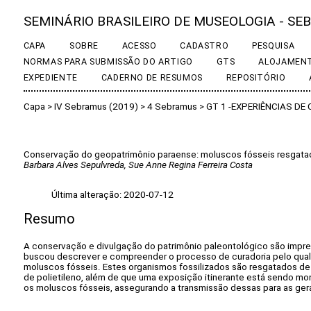
SEMINÁRIO BRASILEIRO DE MUSEOLOGIA - SEB
CAPA
SOBRE
ACESSO
CADASTRO
PESQUISA
NORMAS PARA SUBMISSÃO DO ARTIGO
GTS
ALOJAMEN
EXPEDIENTE
CADERNO DE RESUMOS
REPOSITÓRIO
Capa
>
IV Sebramus (2019)
>
4 Sebramus
>
GT 1 -EXPERIÊNCIAS D
Conservação do geopatrimônio paraense: moluscos fósseis resgata
Barbara Alves Sepulvreda, Sue Anne Regina Ferreira Costa
Última alteração: 2020-07-12
Resumo
A conservação e divulgação do patrimônio paleontológico são impre
buscou descrever e compreender o processo de curadoria pelo qual 
moluscos fósseis. Estes organismos fossilizados são resgatados d
de polietileno, além de que uma exposição itinerante está sendo mo
os moluscos fósseis, assegurando a transmissão dessas para as gera