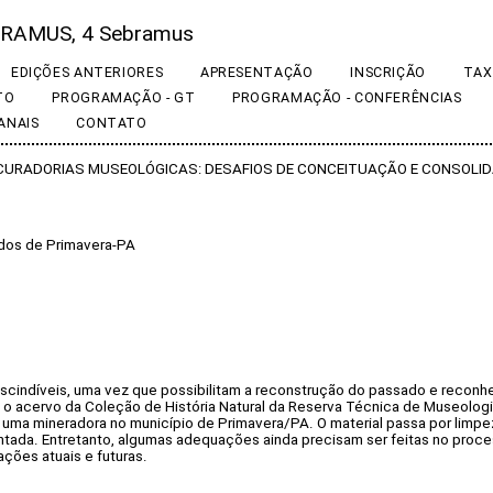
RAMUS, 4 Sebramus
EDIÇÕES ANTERIORES
APRESENTAÇÃO
INSCRIÇÃO
TAX
TO
PROGRAMAÇÃO - GT
PROGRAMAÇÃO - CONFERÊNCIAS
ANAIS
CONTATO
E CURADORIAS MUSEOLÓGICAS: DESAFIOS DE CONCEITUAÇÃO E CONSOLI
dos de Primavera-PA
scindíveis, uma vez que possibilitam a reconstrução do passado e reconh
o acervo da Coleção de História Natural da Reserva Técnica de Museologi
e uma mineradora no município de Primavera/PA. O material passa por lim
ntada. Entretanto, algumas adequações ainda precisam ser feitas no proce
ções atuais e futuras.